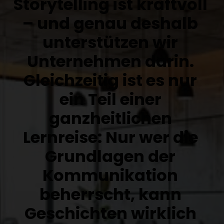
Storytelling ist kraftvoll 
– und genau deshalb 
unterstützen wir 
Unternehmen darin. 
Gleichzeitig ist es nur 
ein Teil einer 
ganzheitlichen 
Lernreise: Nur wer die 
Grundlagen der 
Kommunikation 
beherrscht, kann 
Geschichten wirklich 