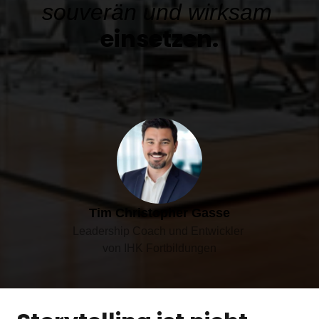
souverän 
und 
wirksam
einsetzen.
Tim Christopher Gasse
Leadership Coach und Entwickler 

von IHK Fortbildungen