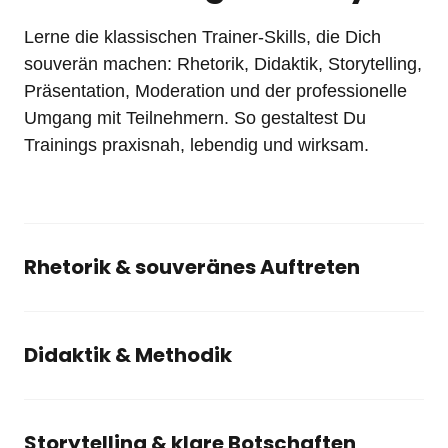
Lerne die klassischen Trainer-Skills, die Dich 
souverän machen: Rhetorik, Didaktik, Storytelling, 
Präsentation, Moderation und der professionelle 
Umgang mit Teilnehmern. So gestaltest Du 
Trainings praxisnah, lebendig und wirksam.
Rhetorik & souveränes Auftreten
Lerne, authentisch, klar und wirkungsvoll vor Gruppen 
zu sprechen. Als interner Trainer ist Deine Ausstrahlung 
entscheidend: Sie bestimmt, ob Teilnehmer aufmerksam 
Didaktik & Methodik
zuhören, ob Inhalte hängen bleiben und ob Du 
Ein gutes Training steht und fällt mit der Struktur. Du 
Vertrauen gewinnst. Du erfährst, wie Stimme, 
lernst, wie Du komplexe Themen in nachvollziehbare 
Körpersprache und Sprache zusammenspielen und wie 
Lernschritte zerlegst, wie Du Inhalte so aufbereitest, 
Storytelling & klare Botschaften
Du auch in kritischen Situationen souverän bleibst.