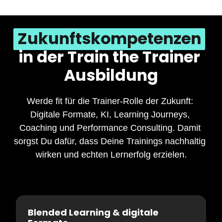
konstruktives, wertschätzendes Feedback zu geben und 
Deine Teilnehmer gezielt in ihrer Entwicklung zu fördern. 
Dabei baust Du Deine Rolle als Coach und 
Zukunftskompetenzen
Lernbegleiter aus – eine Kompetenz, die für 
Unternehmen zunehmend an Bedeutung gewinnt.
in der Train the Trainer 
Ausbildung
Werde fit für die Trainer-Rolle der Zukunft: 
Digitale Formate, KI, Learning Journeys, 
Coaching und Performance Consulting. Damit 
sorgst Du dafür, dass Deine Trainings nachhaltig 
wirken und echten Lernerfolg erzielen.
Blended Learning & digitale 