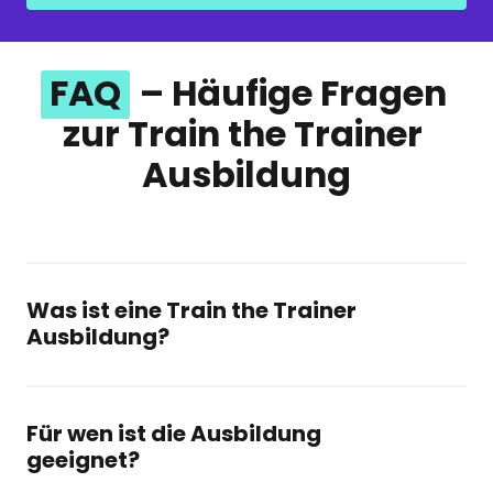
FAQ
 – Häufige Fragen 
zur Train the Trainer 
Ausbildung
Was ist eine Train the Trainer 
Ausbildung?
Eine Train the Trainer Ausbildung ist eine ganzheitliche 
Weiterbildung für interne Trainer, Fachkräfte oder 
Experten, die Wissen im Unternehmen weitergeben 
Für wen ist die Ausbildung 
wollen. Ziel ist es, Dich mit allen Fähigkeiten 
geeignet?
auszustatten, die Du brauchst, um Trainings 