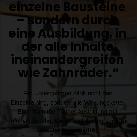
einzelne Bausteine 
– sondern durch 
eine Ausbildung, in 
der alle Inhalte 
ineinandergreifen 
wie Zahnräder.“
Für Unternehmen zählt nicht das 
Einzeltraining, sondern die Wirkungskette: 
Eine Train the Trainer Ausbildung mit 
aufeinander abgestimmten Inhalten sorgt für 
messbaren Lernerfolg.